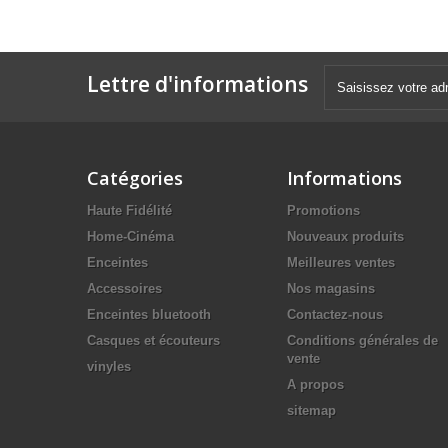
Lettre d'informations
Catégories
Informations
Haute Fidélité
Promotions
Home-Cinéma
Nouveaux produits
Enceintes
Meilleures ventes
Accessoires
Nos magasins
Enceintes bluetooth
Contactez-nous
Casques et écouteurs
Conditions générales de
vente
vinyles
A propos
sitemap