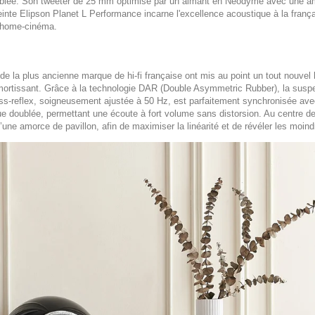
blée. Son tweeter de 25 mm optimisé par un aimant en Néodyme avec une amor
ceinte Elipson Planet L Performance incarne l'excellence acoustique à la frança
n home-cinéma.
de la plus ancienne marque de hi-fi française ont mis au point un tout nouvel h
ortissant. Grâce à la technologie DAR (Double Asymmetric Rubber), la suspens
ss-reflex, soigneusement ajustée à 50 Hz, est parfaitement synchronisée avec
ue doublée, permettant une écoute à fort volume sans distorsion. Au centre de
ne amorce de pavillon, afin de maximiser la linéarité et de révéler les moind