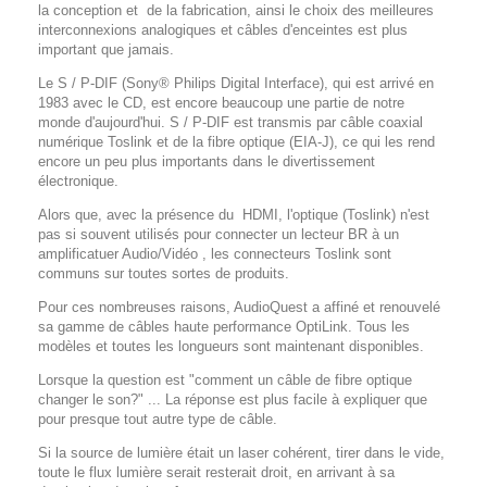
la conception et de la fabrication, ainsi le choix des meilleures
interconnexions analogiques et câbles d'enceintes est plus
important que jamais.
Le S / P-DIF (Sony® Philips Digital Interface), qui est arrivé en
1983 avec le CD, est encore beaucoup une partie de notre
monde d'aujourd'hui.
S / P-DIF est transmis par câble coaxial
numérique Toslink et de la fibre optique (EIA-J), ce qui les rend
encore un peu plus importants dans le divertissement
électronique.
Alors que, avec la présence du HDMI, l'optique (Toslink) n'est
pas si souvent utilisés pour connecter un lecteur BR à un
amplificatuer Audio/Vidéo , les connecteurs Toslink sont
communs sur toutes sortes de produits.
Pour ces nombreuses raisons, AudioQuest a affiné et renouvelé
sa gamme de câbles haute performance OptiLink.
Tous les
modèles et toutes les longueurs sont maintenant disponibles.
Lorsque la question est "comment un câble de fibre optique
changer le son?" ... La réponse est plus facile à expliquer que
pour presque tout autre type de câble.
Si la source de lumière était un laser cohérent, tirer dans le vide,
toute le flux lumière serait resterait droit, en arrivant à sa