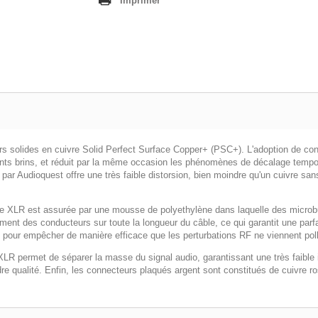
Imprimer
s solides en cuivre
Solid Perfect Surface Copper+ (PSC+)
. L'adoption de co
férents brins, et réduit par la même occasion les phénomènes de décalage temp
é par Audioquest offre une très faible distorsion, bien moindre qu'un cuivre sa
ie XLR
est assurée par une mousse de polyethylène dans laquelle des microbu
ement des conducteurs sur toute la longueur du câble, ce qui garantit une parfa
one pour empêcher de manière efficace que les perturbations RF ne viennent pol
 XLR
permet de séparer la masse du signal audio, garantissant une très faible i
 qualité. Enfin, les connecteurs plaqués argent sont constitués de cuivre rose