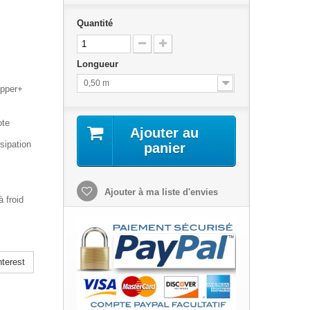
Quantité
Longueur
0,50 m
opper+
ote
Ajouter au
sipation
panier
Ajouter à ma liste d'envies
 froid
terest