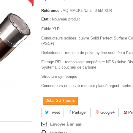
Référence :
AQ-MACKENZIE- 0.5M-XLR
État :
Nouveau produit
Câble XLR
Conducteurs solides, cuivre Solid Perfect Surface C
(PSC+)
Diélectrique : mousse de polyethylène soufflée à l'az
Filtrage RFI : technologie propriétaire NDS (Noise-Dis
System), 3 couches de carbone
Structure symétrique
Connecteurs en cuivre rose pur plaqué argent, sertis à
Délai 5 à 7 jours
Tweet
Partager
Google+
Pin
Envoyer à un ami